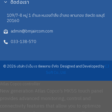
ติดต่อเรา
109/7-8 หมู่ 1 ตำบล หนองตำลึง อำเภอ พานทอง จังหวัด ชลบุรี
20160
admin@bmjaircom.com
033-138-570
© 2026 บริษัท บี เอ็ม เจ ซัพพลาย จำกัด Designed and Developed by
CJ
Soft Co., Ltd.
Atlas Copco controller
New generation Atlas Copco’s MK5S touch panel
provides advanced monitoring, control and
connectivity features that allow you to optimize